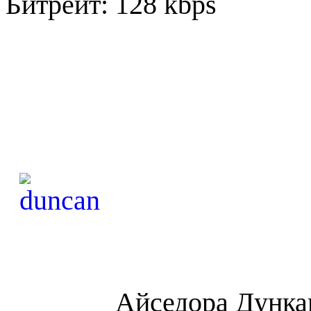
Битрейт: 128 kbps
Айседора Дунка