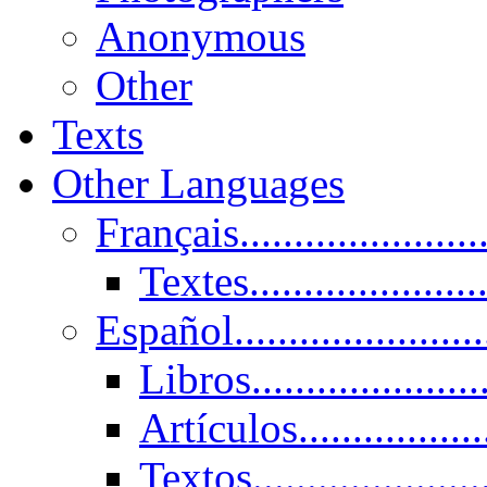
Anonymous
Other
Texts
Other Languages
Français......................
Textes......................
Español......................
Libros.....................
Artículos.................
Textos......................