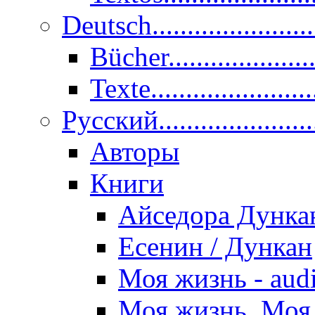
Deutsch......................
Bücher....................
Texte.......................
Pусский......................
Авторы
Книги
Айседора Дунка
Есенин / Дункан
Моя жизнь - aud
Моя жизнь. Моя