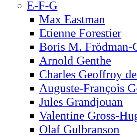
E-F-G
Max Eastman
Etienne Forestier
Boris M. Frödman-C
Arnold Genthe
Charles Geoffroy d
Auguste-François G
Jules Grandjouan
Valentine Gross-Hu
Olaf Gulbranson