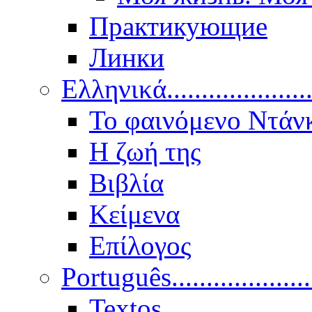
Практикующие
Линки
Ελληνικά.....................
Το φαινόμενο Ντάν
Η ζωή της
Βιβλία
Κείμενα
Επίλογος
Português..................
Textos.....................