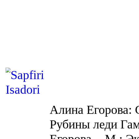
Алина Егорова:
Рубины леди Гам
Егорова
. - М.: Э