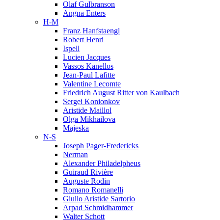
Olaf Gulbranson
Angna Enters
H-M
Franz Hanfstaengl
Robert Henri
Ispell
Lucien Jacques
Vassos Kanellos
Jean-Paul Lafitte
Valentine Lecomte
Friedrich August Ritter von Kaulbach
Sergei Konionkov
Aristide Maillol
Olga Mikhailova
Majeska
N-S
Joseph Pager-Fredericks
Nerman
Alexander Philadelpheus
Guiraud Rivière
Auguste Rodin
Romano Romanelli
Giulio Aristide Sartorio
Arpad Schmidhammer
Walter Schott