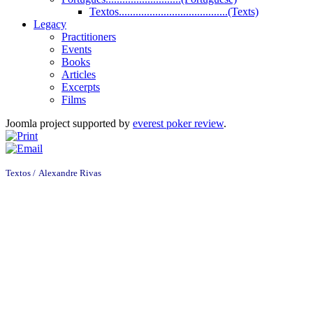
Textos.......................................(Texts)
Legacy
Practitioners
Events
Books
Articles
Excerpts
Films
Joomla project supported by
everest poker review
.
Textos /
Alexandre Rivas