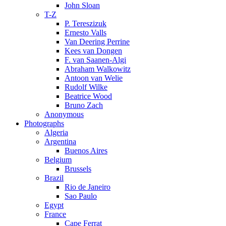
John Sloan
T-Z
P. Tereszizuk
Ernesto Valls
Van Deering Perrine
Kees van Dongen
F. van Saanen-Algi
Abraham Walkowitz
Antoon van Welie
Rudolf Wilke
Beatrice Wood
Bruno Zach
Anonymous
Photographs
Algeria
Argentina
Buenos Aires
Belgium
Brussels
Brazil
Rio de Janeiro
Sao Paulo
Egypt
France
Cape Ferrat