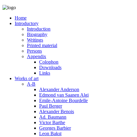
Home
Introductory
Introduction
Biography
Writings
Printed material
Persons
Appendix
Colophon
Downloads
Links
Works of art
A-B
Alexander Anderson
Edmond van Saanen Algi
Emile-Antoine Bourdelle
Paul Berger
Alexander Benois
Ad. Baumann
Victor Barthe
Georges Barbier
Leon Bakst