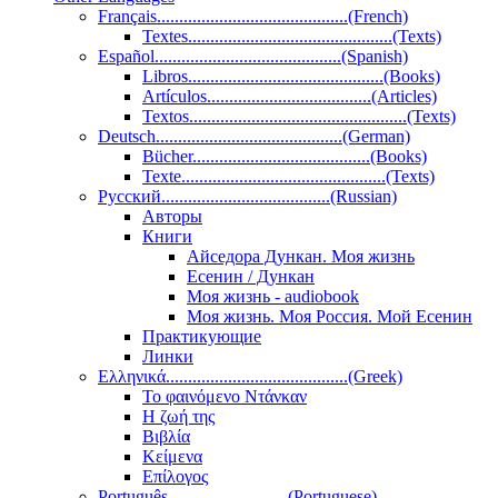
Français...........................................(French)
Textes..............................................(Texts)
Español..........................................(Spanish)
Libros............................................(Books)
Artículos.....................................(Articles)
Textos.................................................(Texts)
Deutsch..........................................(German)
Bücher........................................(Books)
Texte..............................................(Texts)
Pусский......................................(Russian)
Авторы
Книги
Айседора Дункан. Моя жизнь
Есенин / Дункан
Моя жизнь - audiobook
Моя жизнь. Моя Россия. Мой Есенин
Практикующие
Линки
Ελληνικά.........................................(Greek)
Το φαινόμενο Ντάνκαν
Η ζωή της
Βιβλία
Κείμενα
Επίλογος
Português...........................(Portuguese)