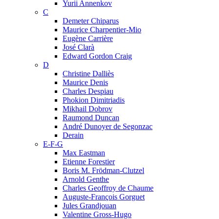
Yurii Annenkov
C
Demeter Chiparus
Maurice Charpentier-Mio
Eugène Carrière
José Clarà
Edward Gordon Craig
D
Christine Dalliès
Maurice Denis
Charles Despiau
Phokion Dimitriadis
Mikhail Dobrov
Raumond Duncan
André Dunoyer de Segonzac
Derain
E-F-G
Max Eastman
Etienne Forestier
Boris M. Frödman-Clutzel
Arnold Genthe
Charles Geoffroy de Chaume
Auguste-François Gorguet
Jules Grandjouan
Valentine Gross-Hugo