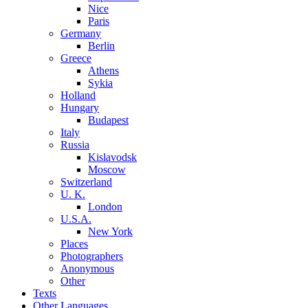
Nice
Paris
Germany
Berlin
Greece
Athens
Sykia
Holland
Hungary
Budapest
Italy
Russia
Kislavodsk
Moscow
Switzerland
U. K.
London
U.S.A.
New York
Places
Photographers
Anonymous
Other
Texts
Other Languages