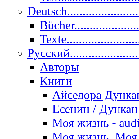
Deutsch......................
Bücher....................
Texte.......................
Pусский......................
Авторы
Книги
Айседора Дунка
Есенин / Дункан
Моя жизнь - aud
Моя жизнь. Моя