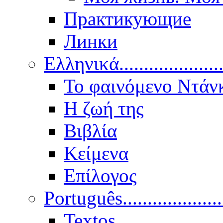
Практикующие
Линки
Ελληνικά.....................
Το φαινόμενο Ντάν
Η ζωή της
Βιβλία
Κείμενα
Επίλογος
Português..................
Textos.....................